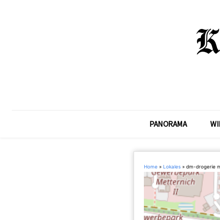
PANORAMA
WI
Home
»
Lokales
»
dm-drogerie 