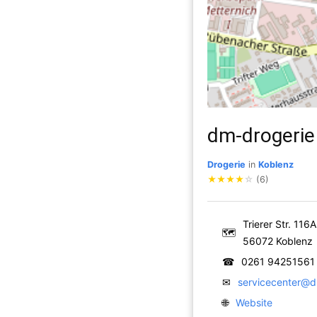
dm-drogerie
Drogerie
in
Koblenz
★
★
★
★
☆
(6)
Trierer Str. 116A
🗺
56072 Koblenz
☎
0261 94251561
✉
servicecenter@
🌐
Website