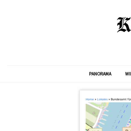
PANORAMA
WI
Home
»
Lokales
»
Bundesamt für