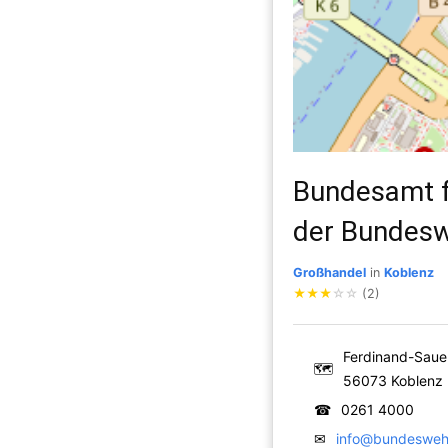
Bundesamt f
der Bundes
Großhandel
in
Koblenz
★
★
★
☆
☆
(2)
Ferdinand-Sauer
🗺
56073 Koblenz
☎
0261 4000
✉
info@bundesweh