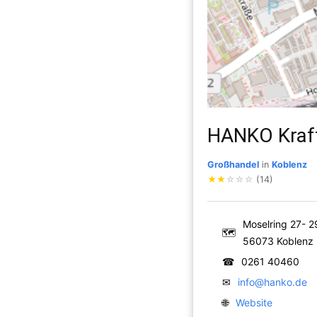
HANKO Kraf
Großhandel
in
Koblenz
★
★
☆
☆
☆
(14)
Moselring 27- 2
🗺
56073 Koblenz
☎
0261 40460
✉
info@hanko.de
🌐
Website