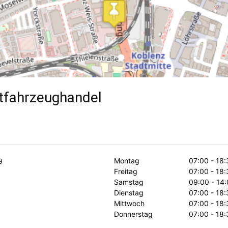
tfahrzeughandel
Montag
07:00 - 18:
9
Freitag
07:00 - 18:
Samstag
09:00 - 14:
Dienstag
07:00 - 18:
Mittwoch
07:00 - 18:
Donnerstag
07:00 - 18: