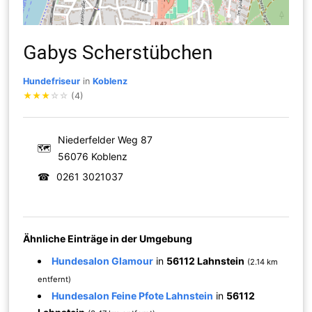
Gabys Scherstübchen
Hundefriseur
in
Koblenz
★
★
★
☆
☆
(4)
Niederfelder Weg 87
🗺
56076 Koblenz
☎
0261 3021037
Ähnliche Einträge in der Umgebung
Hundesalon Glamour
in
56112 Lahnstein
(2.14 km
entfernt)
Hundesalon Feine Pfote Lahnstein
in
56112