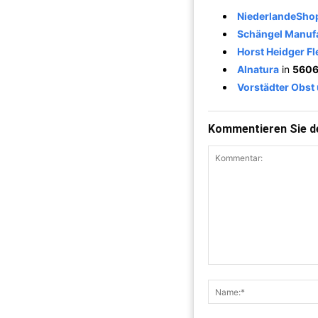
NiederlandeSho
Schängel Manuf
Horst Heidger F
Alnatura
in
5606
Vorstädter Obs
Kommentieren Sie de