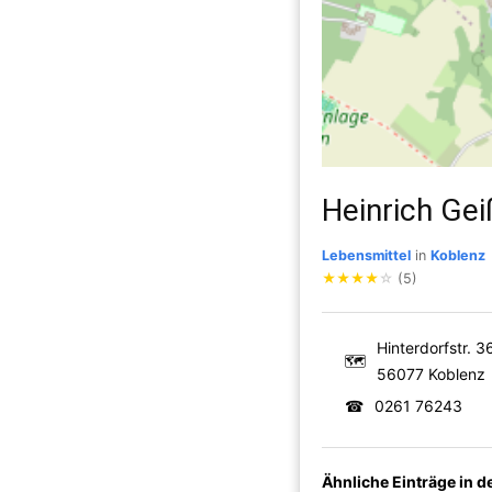
Heinrich Ge
Lebensmittel
in
Koblenz
★
★
★
★
☆
(5)
Hinterdorfstr. 3
🗺
56077 Koblenz
☎
0261 76243
Ähnliche Einträge in 