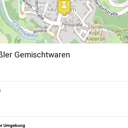
ißler Gemischtwaren
6
der Umgebung