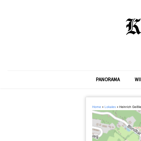
PANORAMA
WI
Home
»
Lokales
»
Heinrich Geiß