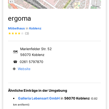
ergoma
Möbelhaus
in
Koblenz
★
★
★
★
☆
(3)
Marienfelder Str. 52
🗺
56070 Koblenz
☎
0261 5797870
🌐
Website
Ähnliche Einträge in der Umgebung
Galleria Lebensart GmbH
in
56070 Koblenz
(0.82
km entfernt)