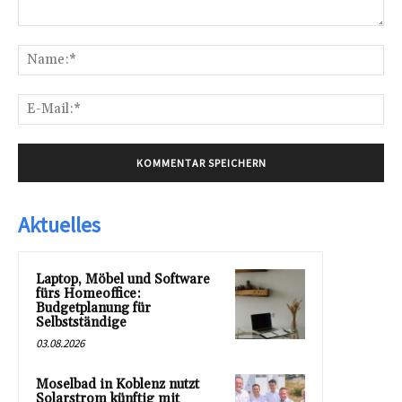
Kommentar:
Na
E-
Mai
Aktuelles
Laptop, Möbel und Software
fürs Homeoffice:
Budgetplanung für
Selbstständige
03.08.2026
Moselbad in Koblenz nutzt
Solarstrom künftig mit