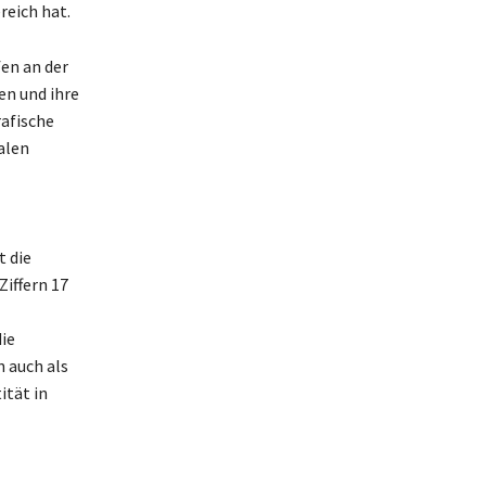
eich hat.
en an der
en und ihre
afische
alen
t die
Ziffern 17
die
 auch als
ität in