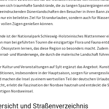
ken sich traumhafte Sandstrände, die zu langen Spaziergängen ei
eeindruckenden Dünenlandschaften den Besucher in ihren Bann zi
t nur ein beliebtes Ziel für Strandurlauber, sondern auch für Wasser
n vollen Zügen genießen können.
nde ist der Nationalpark Schleswig-Holsteinisches Wattenmeer e
nn man bei geführten Touren die einzigartige Flora und Fauna ent
 Ökosystem lernen, das diese Region so besonders macht. Zudem 
hrrad- und Wanderwege, die durch die malerische Landschaft führe
der Kultur und Veranstaltungen auf Sylt ergänzt das Angebot. Kunst
ditionen, insbesondere in der Hauptsaison, sorgen für unvergessli
d machen die Insel zu einem wertvollen Teil der deutschen Urlaubs
cht, erlebt die Faszination der Nordsee hautnah und entdeckt die 
artigen Nordseeinsel.
rsicht und Straßenverzeichnis