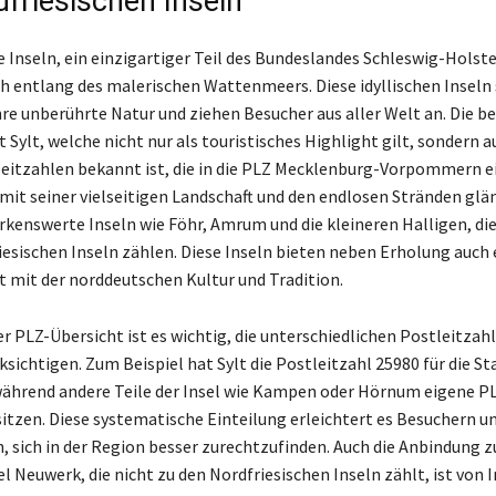
dfriesischen Inseln
e Inseln, ein einzigartiger Teil des Bundeslandes Schleswig-Holste
ch entlang des malerischen Wattenmeers. Diese idyllischen Inseln 
hre unberührte Natur und ziehen Besucher aus aller Welt an. Die 
t Sylt, welche nicht nur als touristisches Highlight gilt, sondern a
eitzahlen bekannt ist, die in die PLZ Mecklenburg-Vorpommern ei
mit seiner vielseitigen Landschaft und den endlosen Stränden glän
kenswerte Inseln wie Föhr, Amrum und die kleineren Halligen, die
iesischen Inseln zählen. Diese Inseln bieten neben Erholung auch e
 mit der norddeutschen Kultur und Tradition.
 PLZ-Übersicht ist es wichtig, die unterschiedlichen Postleitzahl
ksichtigen. Zum Beispiel hat Sylt die Postleitzahl 25980 für die St
ährend andere Teile der Insel wie Kampen oder Hörnum eigene P
zen. Diese systematische Einteilung erleichtert es Besuchern u
n, sich in der Region besser zurechtzufinden. Auch die Anbindung z
 Neuwerk, die nicht zu den Nordfriesischen Inseln zählt, ist von I