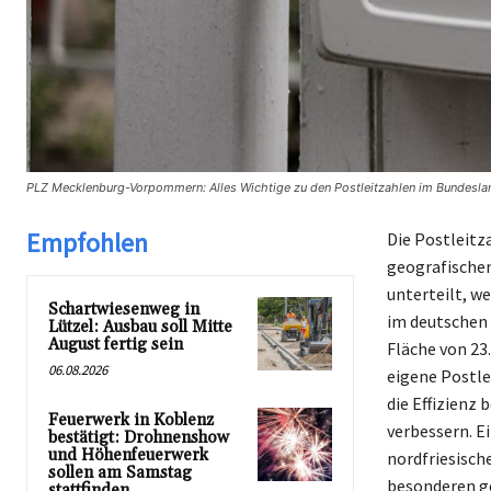
PLZ Mecklenburg-Vorpommern: Alles Wichtige zu den Postleitzahlen im Bundeslan
Empfohlen
Die Postleitz
geografischen
unterteilt, w
Schartwiesenweg in
im deutschen
Lützel: Ausbau soll Mitte
August fertig sein
Fläche von 23
06.08.2026
eigene Postlei
die Effizienz
Feuerwerk in Koblenz
verbessern. Ei
bestätigt: Drohnenshow
und Höhenfeuerwerk
nordfriesische
sollen am Samstag
besonderen ge
stattfinden