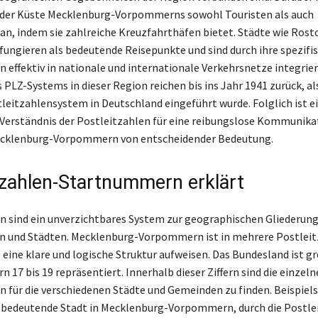
n der Küste Mecklenburg-Vorpommerns sowohl Touristen als auch
an, indem sie zahlreiche Kreuzfahrthäfen bietet. Städte wie Rost
ngieren als bedeutende Reisepunkte und sind durch ihre spezifi
 effektiv in nationale und internationale Verkehrsnetze integrier
 PLZ-Systems in dieser Region reichen bis ins Jahr 1941 zurück, al
eitzahlensystem in Deutschland eingeführt wurde. Folglich ist e
Verständnis der Postleitzahlen für eine reibungslose Kommunika
Mecklenburg-Vorpommern von entscheidender Bedeutung.
tzahlen-Startnummern erklärt
n sind ein unverzichtbares System zur geographischen Gliederun
n und Städten. Mecklenburg-Vorpommern ist in mehrere Postlei
e eine klare und logische Struktur aufweisen. Das Bundesland ist g
ern 17 bis 19 repräsentiert. Innerhalb dieser Ziffern sind die einzel
n für die verschiedenen Städte und Gemeinden zu finden. Beispiels
 bedeutende Stadt in Mecklenburg-Vorpommern, durch die Postle