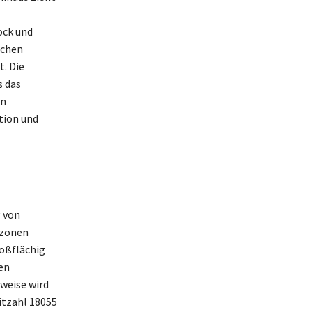
ock und
schen
t. Die
s das
in
tion und
g von
tzonen
roßflächig
nen
weise wird
itzahl 18055