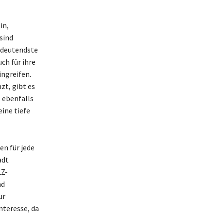
in,
sind
bedeutendste
uch für ihre
ngreifen.
zt, gibt es
 ebenfalls
ine tiefe
en für jede
adt
LZ-
nd
ur
nteresse, da