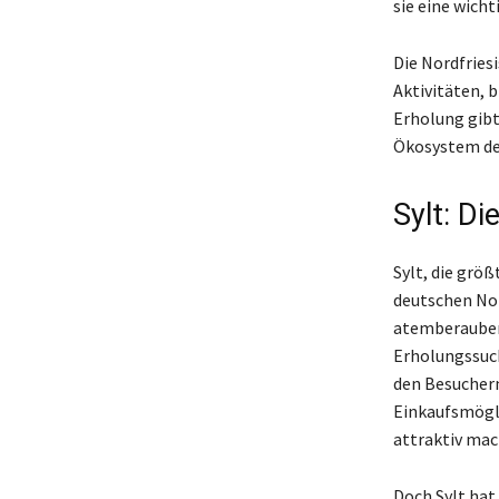
sie eine wich
Die Nordfries
Aktivitäten, 
Erholung gibt
Ökosystem des
Sylt: Di
Sylt, die größ
deutschen Nor
atemberauben
Erholungssuch
den Besuchern
Einkaufsmögli
attraktiv mac
Doch Sylt hat