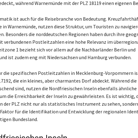
edeckt, während Warnemünde mit der PLZ 18119 einen eigenen Ber
matik ist auch für die Reisebranche von Bedeutung. Kreuzfahrthäf
ie in Warnemünde, nutzen diese Struktur, um Touristen zu navigier
en. Besonders die norddeutschen Regionen haben durch ihre geogr
t verbundenen Postleitzahlen eine hohe Relevanz im überregion
eitzone 1 bezieht sich vor allem auf die Nachbarländer Berlin und
und ist zudem eng mit Niedersachsen und Hamburg verbunden.
für die spezifischen Postleitzahlen in Mecklenburg-Vorpommern is
7192, die ein kleines, aber charmantes Dorf abdeckt. Während die 
rschend sind, nutzen die Nordfriesischen Inseln ebenfalls ähnliche
m die Erreichbarkeit der Inseln zu gewährleisten. Es ist wichtig, 
der PLZ nicht nur als statistisches Instrument zu sehen, sondern
Faktor für die Identifikation und Entwicklung der regionalen Ident
ltigen Bundesland.