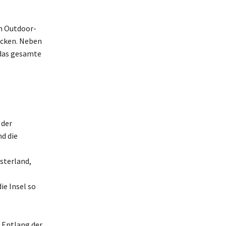
an Outdoor-
ecken. Neben
 das gesamte
 der
d die
sterland,
ie Insel so
. Entlang der