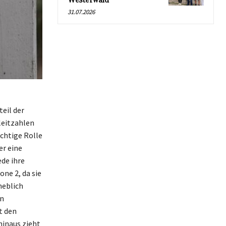
Westerwald
31.07.2026
eil der
leitzahlen
ichtige Rolle
r eine
de ihre
one 2, da sie
heblich
en
t den
inaus zieht