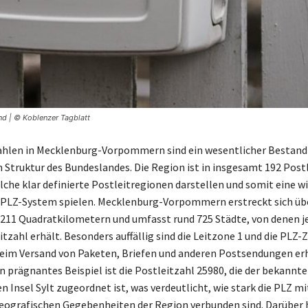
d | © Koblenzer Tagblatt
ahlen in Mecklenburg-Vorpommern sind ein wesentlicher Bestandt
 Struktur des Bundeslandes. Die Region ist in insgesamt 192 Post
elche klar definierte Postleitregionen darstellen und somit eine w
 PLZ-System spielen. Mecklenburg-Vorpommern erstreckt sich übe
.211 Quadratkilometern und umfasst rund 725 Städte, von denen je
tzahl erhält. Besonders auffällig sind die Leitzone 1 und die PLZ-Z
 beim Versand von Paketen, Briefen und anderen Postsendungen er
n prägnantes Beispiel ist die Postleitzahl 25980, die der bekannt
n Insel Sylt zugeordnet ist, was verdeutlicht, wie stark die PLZ mi
ografischen Gegebenheiten der Region verbunden sind. Darüber h