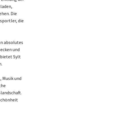
nladen,
ehen. Die
sportler, die
in absolutes
decken und
bietet Sylt
n.
, Musik und
che
landschaft.
Schönheit