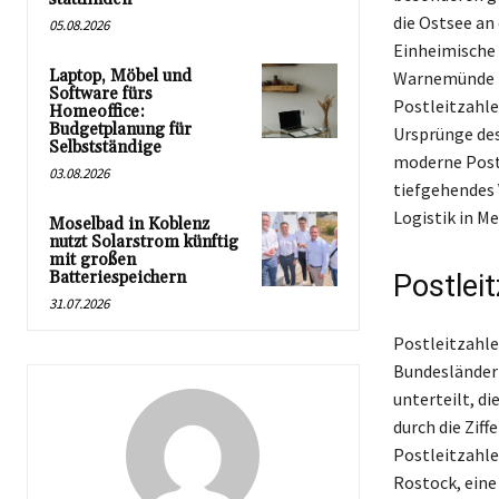
die Ostsee a
05.08.2026
Einheimische 
Laptop, Möbel und
Warnemünde fu
Software fürs
Postleitzahlen
Homeoffice:
Budgetplanung für
Ursprünge des
Selbstständige
moderne Postl
03.08.2026
tiefgehendes 
Logistik in 
Moselbad in Koblenz
nutzt Solarstrom künftig
mit großen
Batteriespeichern
Postlei
31.07.2026
Postleitzahle
Bundesländer
unterteilt, di
durch die Ziff
Postleitzahle
Rostock, eine