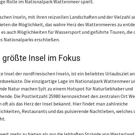
tige Rolle im Nationalpark Wattenmeer spielt.
ischen Inseln, mit ihren reizvollen Landschaften und der Vielzahl 
bieten die Möglichkeit, das wahre Herz des Wattenmeeres zu entd
 es auch Möglichkeiten für Wassersport und geführte Touren, die
 Nationalparks erschließen.
e größte Insel im Fokus
te Insel der nordfriesischen Inseln, ist ein beliebtes Urlaubsziel an
dseeküste. Die einzigartige Lage im Nationalpark Wattenmeer un
de Natur machen Sylt zu einem Hotspot für Naturliebhaber und
ende. Die Postleitzahl 25980 kennzeichnet den zentralen Ort We
 oft als das Herz der Insel bekannt. Hier findet man zahlreiche
chkeiten, Restaurants und das pulsierende Nachtleben, welches d
ht.
 weit mehr zu bieten als nur die lebhaften Strände von Westerland