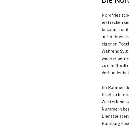
Die Nor
Nordfriesisch
erstrecken si
bekannt für i
unter ihnen is
eigenen Postl
Während Sylt 
weitere bemer
zu den Nordfr
Verbundenheit
Im Rahmen der
Insel zu berüc
Westerland, w
Nummern besit
Dienstleister
Hamburg-Insel