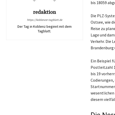
bis 18059 abg
redaktion
Die PLZ-Syste
https://koblenzer-tagblatt.de
Ostsee, wie d
Der Tag in Koblenz beginnt mit dem
Reise zu plan
Tagblatt.
Lage und dami
Verkehr. Die L
Brandenburg 
Ein Beispiel 
Postleitzahl 1
bis 19 vorher
Codierungen, u
Startnummern 
wesentlichen 
diesem vielfä