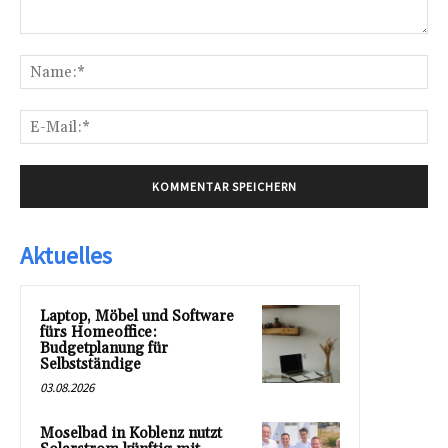
Kommentar:
Na
E-
Mai
Aktuelles
Laptop, Möbel und Software
fürs Homeoffice:
Budgetplanung für
Selbstständige
03.08.2026
Moselbad in Koblenz nutzt