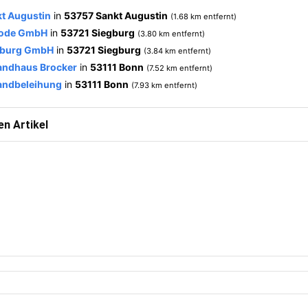
kt Augustin
in
53757 Sankt Augustin
(1.68 km entfernt)
Bode GmbH
in
53721 Siegburg
(3.80 km entfernt)
egburg GmbH
in
53721 Siegburg
(3.84 km entfernt)
andhaus Brocker
in
53111 Bonn
(7.52 km entfernt)
andbeleihung
in
53111 Bonn
(7.93 km entfernt)
n Artikel