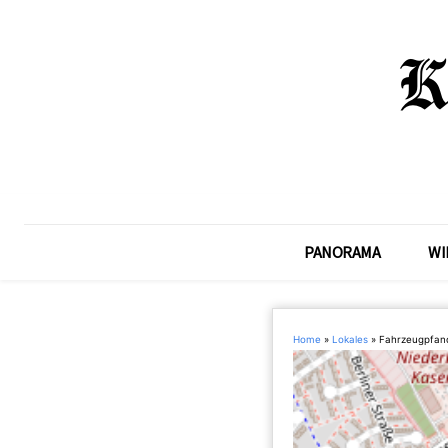
PANORAMA
WI
Home
»
Lokales
»
Fahrzeugpfan