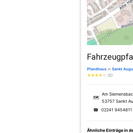
Fahrzeugpfa
Pfandhaus
in
Sankt Augu
★
★
★
★
☆
(2)
Am Siemensbac
🗺
53757 Sankt Au
☎
02241 9454811
Ähnliche Einträge in 