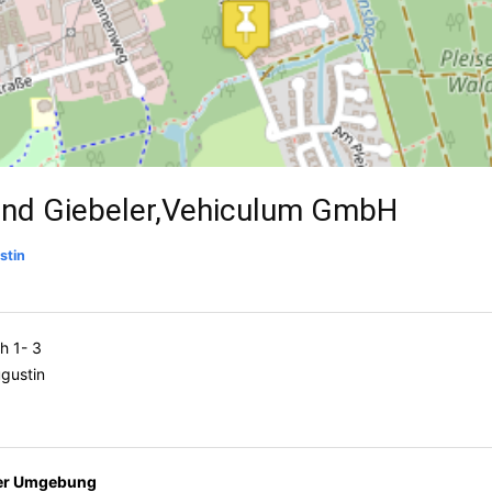
nd Giebeler,Vehiculum GmbH
stin
h 1- 3
gustin
der Umgebung