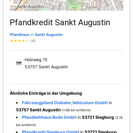
Pfandkredit Sankt Augustin
Pfandhaus
in
Sankt Augustin
★
★
★
★
☆
(4)
Holzweg 15
🗺
53757 Sankt Augustin
Ähnliche Einträge in der Umgebung
Fahrzeugpfand Giebeler,Vehiculum GmbH
in
53757 Sankt Augustin
(1.68 km entfernt)
Pfandleihhaus Bode GmbH
in
53721 Siegburg
(2.19
km entfernt)
Pfandkredit Siegburg GmbH
in
53721 Siegburg