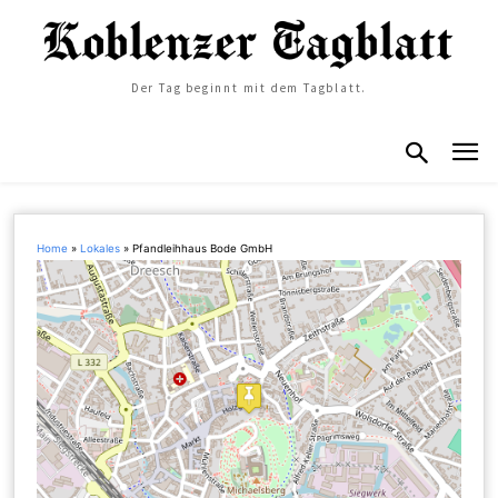
Der Tag beginnt mit dem Tagblatt.
Home
»
Lokales
»
Pfandleihhaus Bode GmbH