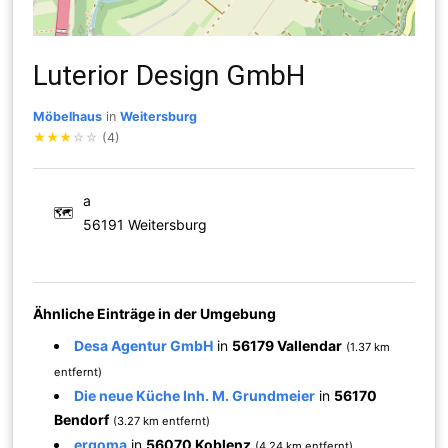
Luterior Design GmbH
Möbelhaus
in
Weitersburg
★
★
★
☆
☆
(4)
a
🗺
56191 Weitersburg
Ähnliche Einträge in der Umgebung
Desa Agentur GmbH
in
56179 Vallendar
(1.37 km
entfernt)
Die neue Küche Inh. M. Grundmeier
in
56170
Bendorf
(3.27 km entfernt)
ergoma
in
56070 Koblenz
(4.24 km entfernt)