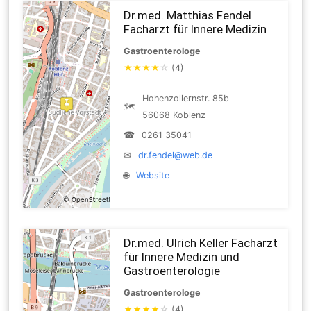
Dr.med. Matthias Fendel
Facharzt für Innere Medizin
Gastroenterologe
★
★
★
★
☆
(4)
Hohenzollernstr. 85b
🗺
56068 Koblenz
☎
0261 35041
✉
dr.fendel@web.de
🌐
Website
Dr.med. Ulrich Keller Facharzt
für Innere Medizin und
Gastroenterologie
Gastroenterologe
★
★
★
★
☆
(4)