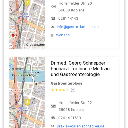
Hohenfelder Str. 20
🗺
56068 Koblenz
☎
0261 14143
✉
info@gastro-koblenz.de
🌐
Website
Dr.med. Georg Schnepper
Facharzt für Innere Medizin
und Gastroenterologie
Gastroenterologe
★
★
★
★
☆
(2)
Hohenfelder Str. 22
🗺
56068 Koblenz
☎
0261 921780
✉
praxis@kuller-schnepper.de