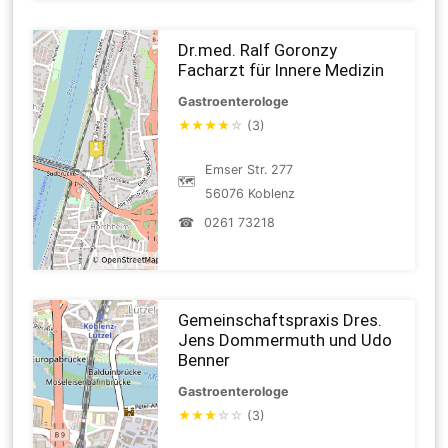
Dr.med. Ralf Goronzy
Facharzt für Innere Medizin
Gastroenterologe
★
★
★
★
☆
(3)
Emser Str. 277
🗺
56076 Koblenz
☎
0261 73218
Gemeinschaftspraxis Dres.
Jens Dommermuth und Udo
Benner
Gastroenterologe
★
★
★
☆
☆
(3)