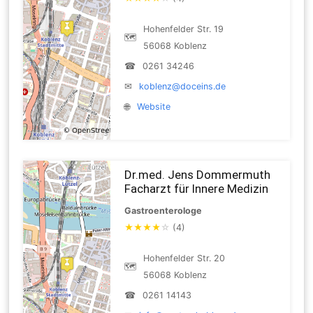
Hohenfelder Str. 19
🗺
56068 Koblenz
☎
0261 34246
✉
koblenz@doceins.de
🌐
Website
Dr.med. Jens Dommermuth
Facharzt für Innere Medizin
Gastroenterologe
★
★
★
★
☆
(4)
Hohenfelder Str. 20
🗺
56068 Koblenz
☎
0261 14143