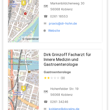
Markenbildchenweg 30
🗺
56068 Koblenz
☎
0261 18553
✉
praxis@dr-hohn.de
🌐
Website
Dirk Grinzoff Facharzt für
Innere Medizin und
Gastroenterologie
Gastroenterologe
★
★
☆
☆
☆
(9)
Hohenfelder Str. 19
🗺
56068 Koblenz
☎
0261 34246
✉
koblenz@doceins.de