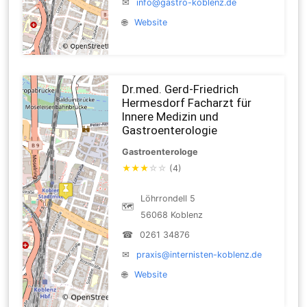
✉
info@gastro-koblenz.de
🌐
Website
Dr.med. Gerd-Friedrich
Hermesdorf Facharzt für
Innere Medizin und
Gastroenterologie
Gastroenterologe
★
★
★
☆
☆
(4)
Löhrrondell 5
🗺
56068 Koblenz
☎
0261 34876
✉
praxis@internisten-koblenz.de
🌐
Website