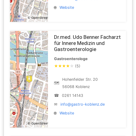
🌐
Website
Dr.med. Udo Benner Facharzt
für Innere Medizin und
Gastroenterologie
Gastroenterologe
★
★
★
★
☆
(5)
Hohenfelder Str. 20
🗺
56068 Koblenz
☎
0261 14143
✉
info@gastro-koblenz.de
🌐
Website