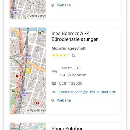
🌐
Website
Ines Böhmer A -Z
Bürodienstleistungen
Mobilfunkgeschäft
★
★
★
★
☆
(3)
Löhrstr. 103
🗺
56068 Koblenz
☎
0261 133000
✉
kundenservice@a-bis-z-buero.de
🌐
Website
PhoneSolution