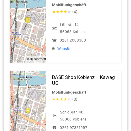
Mobilfunkgeschäft
★
★
★
★
☆
(4)
Löhrstr. 14
🗺
56068 Koblenz
☎
0261 2008303
🌐
Website
BASE Shop Koblenz – Kawag
UG
Mobilfunkgeschäft
★
★
★
★
☆
(3)
Schloßstr. 40
🗺
56068 Koblenz
☎
0261 97351997