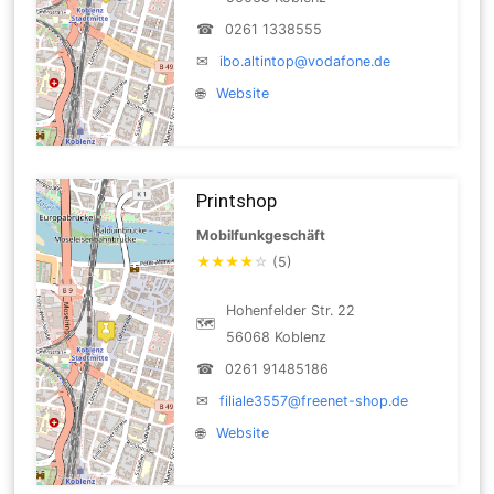
☎
0261 1338555
✉
ibo.altintop@vodafone.de
🌐
Website
Printshop
Mobilfunkgeschäft
★
★
★
★
☆
(5)
Hohenfelder Str. 22
🗺
56068 Koblenz
☎
0261 91485186
✉
filiale3557@freenet-shop.de
🌐
Website