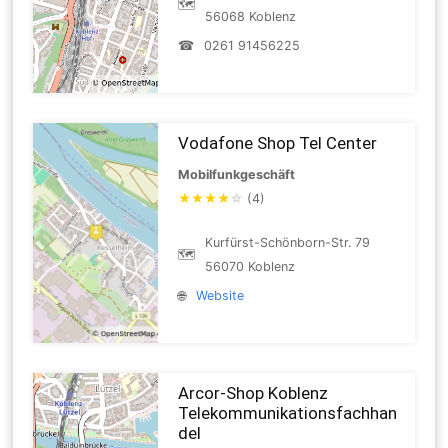
🗺
56068 Koblenz
☎
0261 91456225
Vodafone Shop Tel Center
Mobilfunkgeschäft
★
★
★
★
☆
(4)
Kurfürst-Schönborn-Str. 79
🗺
56070 Koblenz
🌐
Website
Arcor-Shop Koblenz
Telekommunikationsfachhan
del