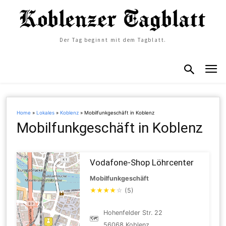
Der Tag beginnt mit dem Tagblatt.
Home
»
Lokales
»
Koblenz
»
Mobilfunkgeschäft in Koblenz
Mobilfunkgeschäft in Koblenz
Vodafone-Shop Löhrcenter
Mobilfunkgeschäft
★
★
★
★
☆
(5)
Hohenfelder Str. 22
🗺
56068 Koblenz