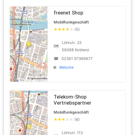
freenet Shop
Mobilfunkgeschäft
★
★
★
★
☆
(5)
Löhrstr. 32
🗺
56068 Koblenz
☎
02361 97369677
🌐
Website
Telekom-Shop
Vertriebspartner
Mobilfunkgeschäft
★
★
★
☆
☆
(6)
Löhrstr. 113