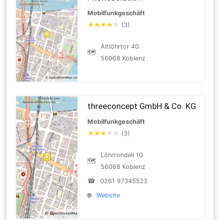
Mobilfunkgeschäft
★
★
★
★
☆
(3)
Altlöhrtor 40
🗺
56068 Koblenz
threeconcept GmbH & Co. KG
Mobilfunkgeschäft
★
★
★
☆
☆
(3)
Löhrrondell 10
🗺
56068 Koblenz
☎
0261 97345522
🌐
Website