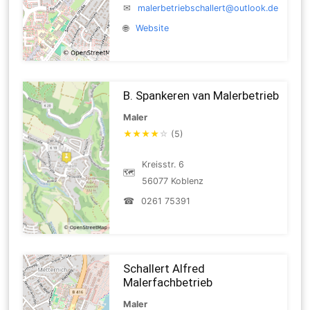
✉
malerbetriebschallert@outlook.de
🌐
Website
B. Spankeren van Malerbetrieb
Maler
★
★
★
★
☆
(5)
Kreisstr. 6
🗺
56077 Koblenz
☎
0261 75391
Schallert Alfred
Malerfachbetrieb
Maler