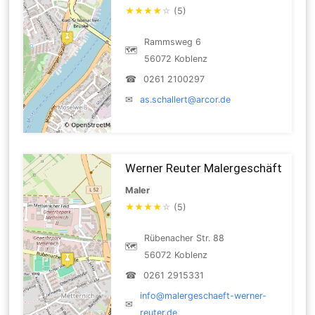
★
★
★
★
☆
(5)
Rammsweg 6
🗺
56072 Koblenz
☎
0261 2100297
✉
as.schallert@arcor.de
Werner Reuter Malergeschäft
Maler
★
★
★
★
☆
(5)
Rübenacher Str. 88
🗺
56072 Koblenz
☎
0261 2915331
info@malergeschaeft-werner-
✉
reuter.de