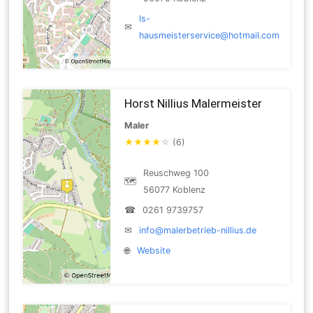
ls-
✉
hausmeisterservice@hotmail.com
Horst Nillius Malermeister
Maler
★
★
★
★
☆
(6)
Reuschweg 100
🗺
56077 Koblenz
☎
0261 9739757
✉
info@malerbetrieb-nillius.de
🌐
Website