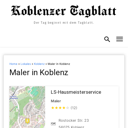
Der Tag beginnt mit dem Tagblatt.
Home
»
Lokales
»
Koblenz
»
Maler in Koblenz
Maler in Koblenz
LS-Hausmeisterservice
Maler
★
★
★
★
☆
(12)
Rostocker Str. 23
🗺
56075 Koblenz