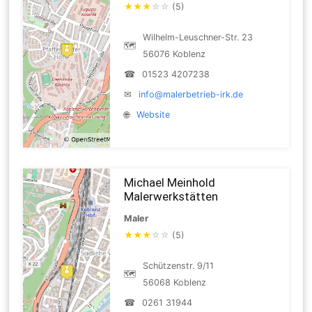
★
★
★
☆
☆
(5)
Wilhelm-Leuschner-Str. 23
🗺
56076 Koblenz
☎
01523 4207238
✉
info@malerbetrieb-irk.de
🌐
Website
Michael Meinhold
Malerwerkstätten
Maler
★
★
★
☆
☆
(5)
Schützenstr. 9/11
🗺
56068 Koblenz
☎
0261 31944