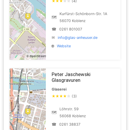
★
★
★
☆
☆
(4)
Kurfürst-Schönborn-Str. 1A
🗺
56070 Koblenz
☎
0261 801007
✉
info@glas-anheuser.de
🌐
Website
Peter Jaschewski
Glasgravuren
Glaserei
★
★
★
★
☆
(3)
Löhrstr. 59
🗺
56068 Koblenz
☎
0261 38837