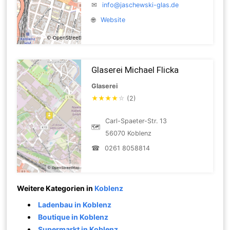
✉
info@jaschewski-glas.de
🌐
Website
Glaserei Michael Flicka
Glaserei
★
★
★
★
☆
(2)
Carl-Spaeter-Str. 13
🗺
56070 Koblenz
☎
0261 8058814
Weitere Kategorien in
Koblenz
Ladenbau in Koblenz
Boutique in Koblenz
Supermarkt in Koblenz