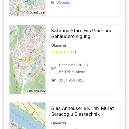
🌐
Website
Katarina Starcevic Glas- und
Gebäudereinigung
Glaserei
★
★
★
★
☆
(4)
Dessauer Str. 33
🗺
56075 Koblenz
☎
0261 9523926
Glas Anheuser e.K. Inh. Murat
Saracoglu Glastechnik
Glaserei