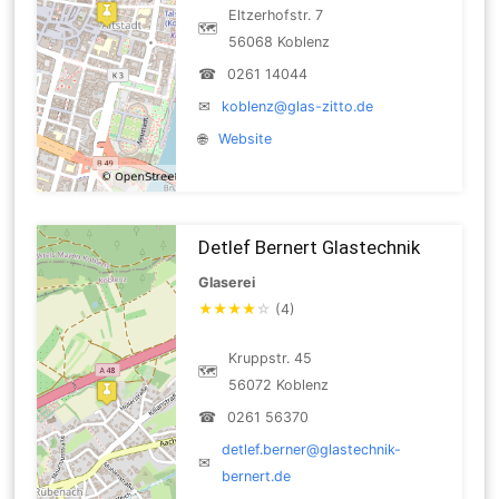
Eltzerhofstr. 7
🗺
56068 Koblenz
☎
0261 14044
✉
koblenz@glas-zitto.de
🌐
Website
Detlef Bernert Glastechnik
Glaserei
★
★
★
★
☆
(4)
Kruppstr. 45
🗺
56072 Koblenz
☎
0261 56370
detlef.berner@glastechnik-
✉
bernert.de