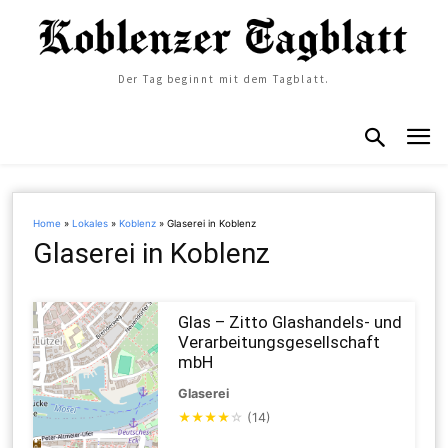
Der Tag beginnt mit dem Tagblatt.
Home
»
Lokales
»
Koblenz
»
Glaserei in Koblenz
Glaserei in Koblenz
Glas – Zitto Glashandels- und
Verarbeitungsgesellschaft
mbH
Glaserei
★
★
★
★
☆
(14)