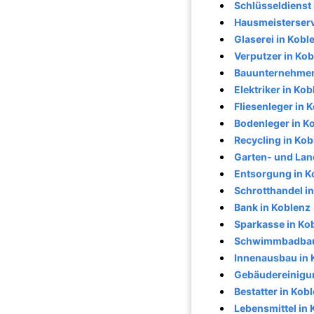
Schlüsseldienst 
Hausmeisterserv
Glaserei in Kobl
Verputzer in Ko
Bauunternehmen
Elektriker in Ko
Fliesenleger in 
Bodenleger in K
Recycling in Kob
Garten- und Lan
Entsorgung in K
Schrotthandel i
Bank in Koblenz
Sparkasse in Ko
Schwimmbadbau 
Innenausbau in 
Gebäudereinigun
Bestatter in Kob
Lebensmittel in