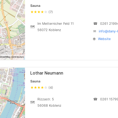
Sauna
★
★
★
★
☆
(7)
Im Metternicher Feld 11
☎
0261 2199
🗺
56072 Koblenz
✉
info@dany-
🌐
Website
Lothar Neumann
Sauna
★
★
★
★
☆
(4)
Rizzastr. 5
☎
0261 1579
🗺
56068 Koblenz