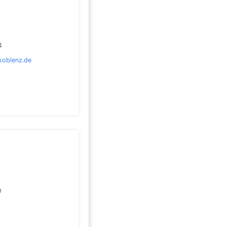
4
koblenz.de
9