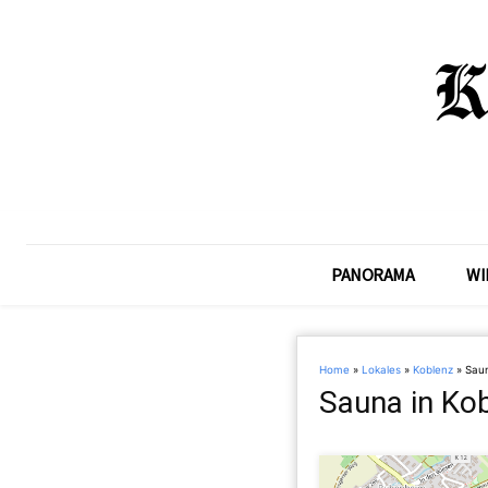
PANORAMA
WI
Home
»
Lokales
»
Koblenz
»
Saun
Sauna in Ko