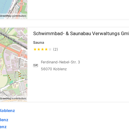
Schwimmbad- & Saunabau Verwaltungs Gm
Sauna
★
★
★
★
☆
(2)
Ferdinand-Nebel-Str. 3
🗺
56070 Koblenz
Koblenz
lenz
lenz